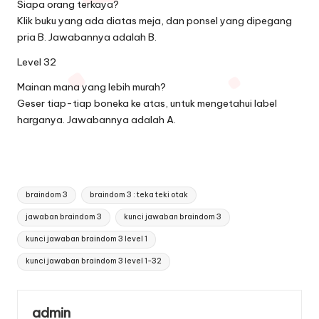
Siapa orang terkaya?
Klik buku yang ada diatas meja, dan ponsel yang dipegang
pria B. Jawabannya adalah B.
Level 32
Mainan mana yang lebih murah?
Geser tiap-tiap boneka ke atas, untuk mengetahui label
harganya. Jawabannya adalah A.
Tags:
braindom 3
braindom 3 : teka teki otak
jawaban braindom 3
kunci jawaban braindom 3
kunci jawaban braindom 3 level 1
kunci jawaban braindom 3 level 1-32
admin