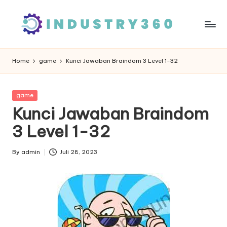
Skip
to
content
Home
game
Kunci Jawaban Braindom 3 Level 1-32
Posted
game
in
Kunci Jawaban Braindom
3 Level 1-32
By
admin
Juli 28, 2023
Posted
by