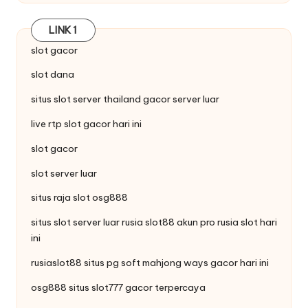
LINK 1
slot gacor
slot dana
situs
slot server thailand
gacor server luar
live
rtp slot
gacor hari ini
slot gacor
slot server luar
situs raja
slot
osg888
situs slot server luar rusia slot88
akun pro rusia
slot hari
ini
rusiaslot88 situs pg soft
mahjong ways
gacor hari ini
osg888 situs
slot777
gacor terpercaya