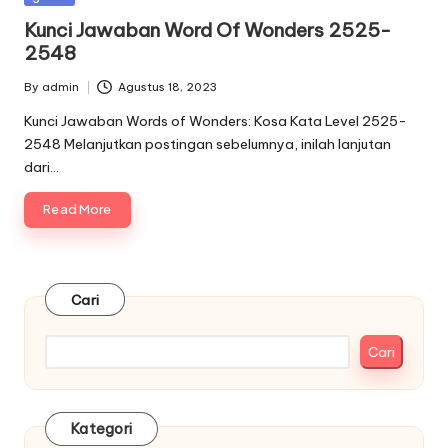
in
Kunci Jawaban Word Of Wonders 2525-
2548
By
admin
Agustus 18, 2023
Posted
by
Kunci Jawaban Words of Wonders: Kosa Kata Level 2525-
2548 Melanjutkan postingan sebelumnya, inilah lanjutan
dari…
Read More
Cari
Cari
Kategori