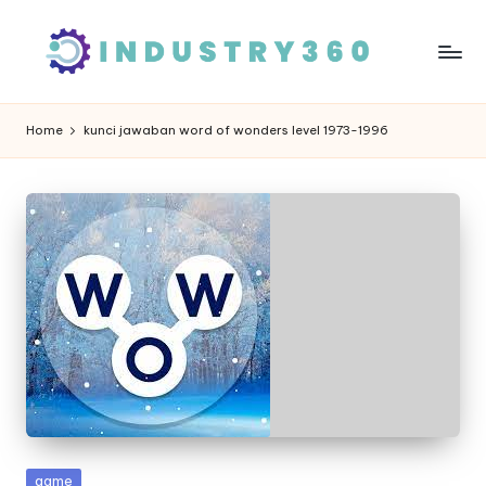
Skip
to
content
Home
kunci jawaban word of wonders level 1973-1996
Posted
game