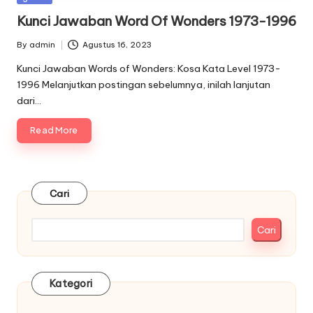
in
Kunci Jawaban Word Of Wonders 1973-1996
By
admin
Agustus 16, 2023
Posted
by
Kunci Jawaban Words of Wonders: Kosa Kata Level 1973-
1996 Melanjutkan postingan sebelumnya, inilah lanjutan
dari…
Read More
Cari
Cari
Kategori