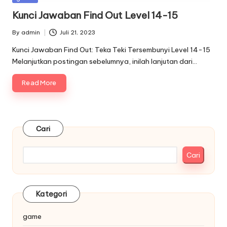
in
Kunci Jawaban Find Out Level 14-15
By
admin
Juli 21, 2023
Posted
by
Kunci Jawaban Find Out: Teka Teki Tersembunyi Level 14-15
Melanjutkan postingan sebelumnya, inilah lanjutan dari…
Read More
Cari
Cari
Kategori
game