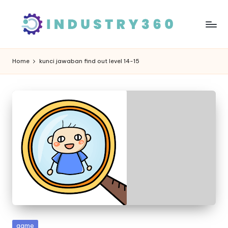
Skip
to
content
Home
kunci jawaban find out level 14-15
Posted
game