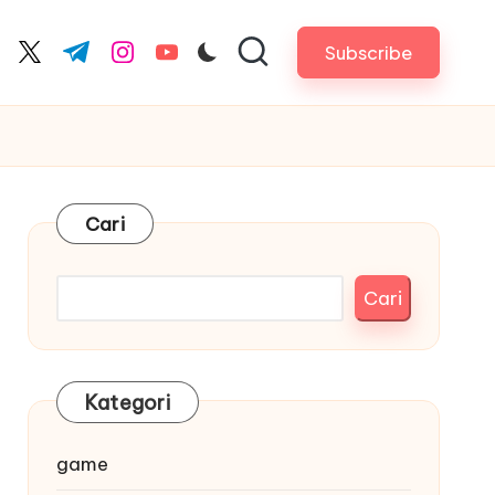
Subscribe
cebook.com
twitter.com
t.me
instagram.com
youtube.com
Cari
Cari
Kategori
game