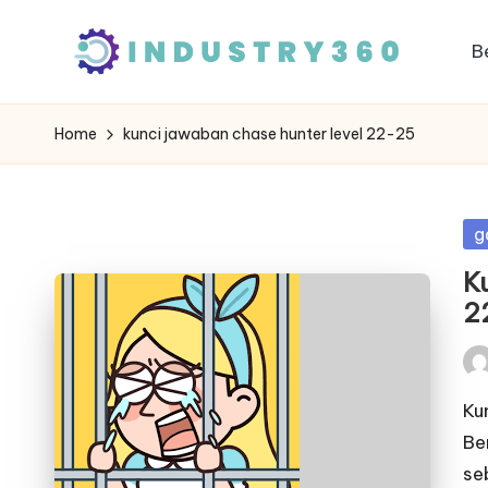
B
Skip
to
content
Home
kunci jawaban chase hunter level 22-25
Po
g
in
K
2
Pos
by
Ku
Be
se