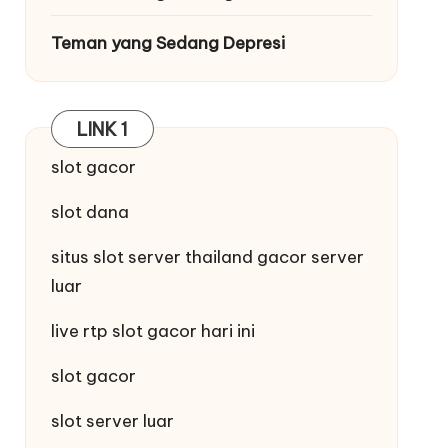
Teman yang Sedang Depresi
LINK 1
slot gacor
slot dana
situs
slot server thailand
gacor server
luar
live
rtp slot
gacor hari ini
slot gacor
slot server luar